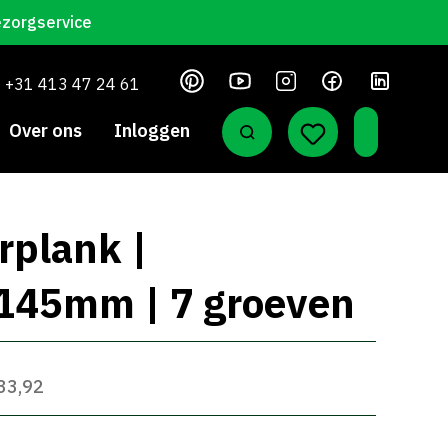
ezorgservice
+31 413 47 24 61
Over ons
Inloggen
rplank |
x145mm | 7 groeven
 33,92