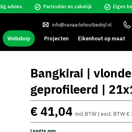
ig advies
Particulier en zakelijk
Eigen b
info@vanaarlehoutbedrijf.nl
Webshop
Projecten
Eikenhout op maat
Bangkirai | vlonde
geprofileerd | 21
€ 41,04
incl.BTW | excl. BTW €
Lengte mm