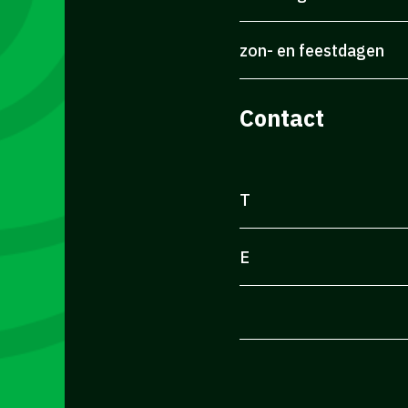
zon- en feestdagen
Contact
T
E