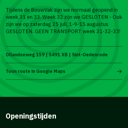
Tijdens de BouwVak zijn we normaal geopend in
week 31 en 33. Week 32 zijn we GESLOTEN - Ook
zijn we op zaterdag 25 juli, 1-9-15 augustus
GESLOTEN. GEEN TRANSPORT week 31-32-33!
Ollandseweg 159 | 5491 XB | Sint-Oedenrode
Toon route in Google Maps
Openingstijden