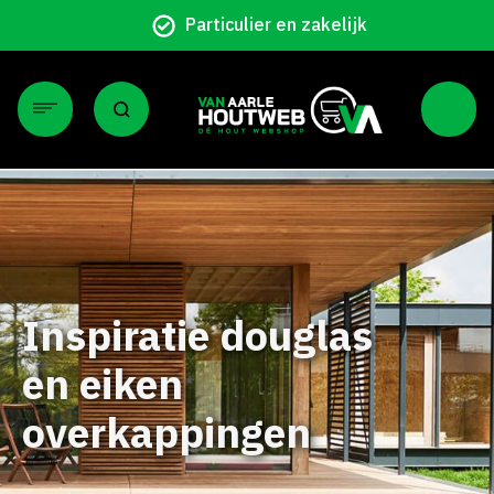
Eigen bezorgservice
Inspiratie douglas
en eiken
overkappingen