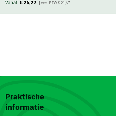
Vanaf
€ 26,22
| excl. BTW € 21,67
Praktische
informatie