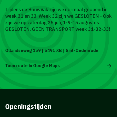
Tijdens de BouwVak zijn we normaal geopend in
week 31 en 33. Week 32 zijn we GESLOTEN - Ook
zijn we op zaterdag 25 juli, 1-9-15 augustus
GESLOTEN. GEEN TRANSPORT week 31-32-33!
Ollandseweg 159 | 5491 XB | Sint-Oedenrode
Toon route in Google Maps
Openingstijden