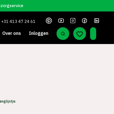
ezorgservice
+31 413 47 24 61
Over ons
Inloggen
nglijstje.