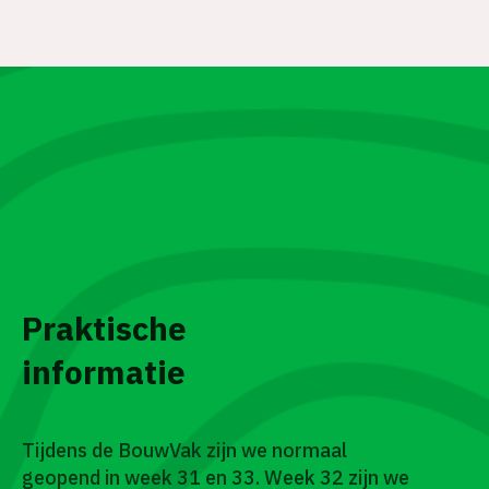
ACTIES
Praktische
informatie
Tijdens de BouwVak zijn we normaal
geopend in week 31 en 33. Week 32 zijn we