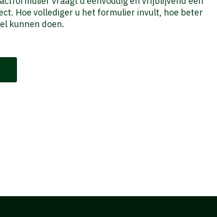
ctformulier vraagt u eenvoudig en vrijblijvend een
ct. Hoe vollediger u het formulier invult, hoe beter
tel kunnen doen.