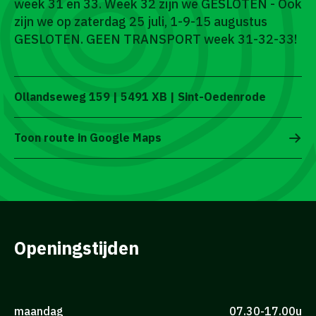
week 31 en 33. Week 32 zijn we GESLOTEN - Ook
zijn we op zaterdag 25 juli, 1-9-15 augustus
GESLOTEN. GEEN TRANSPORT week 31-32-33!
Ollandseweg 159 | 5491 XB | Sint-Oedenrode
Toon route in Google Maps
Openingstijden
maandag
07.30-17.00u