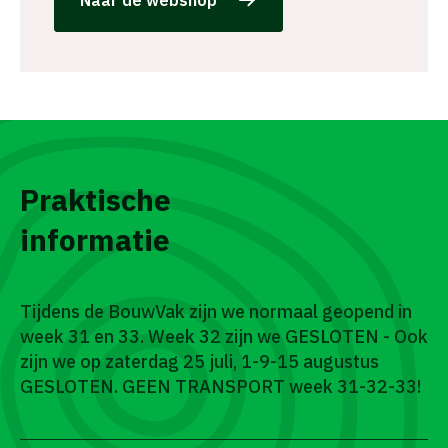
Praktische
informatie
Tijdens de BouwVak zijn we normaal geopend in
week 31 en 33. Week 32 zijn we GESLOTEN - Ook
zijn we op zaterdag 25 juli, 1-9-15 augustus
GESLOTEN. GEEN TRANSPORT week 31-32-33!