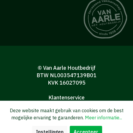
© Van Aarle Houtbedrijf
BTW NL003547139B01
KVK 16027095
Klantenservice
Algemene verkoop-en leveringsvoorwaarden
Deze website maakt gebruik van cookies om de best
Algemene voorwaarden Consumenten
mogelijke ervaring te garanderen.
Meer informatie...
Privacy verklaring
Disclaimer
Instellingen
Accepteer