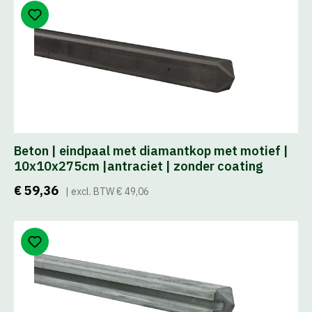
Beton | eindpaal met diamantkop met motief |
10x10x275cm |antraciet | zonder coating
€ 59,36
| excl. BTW € 49,06