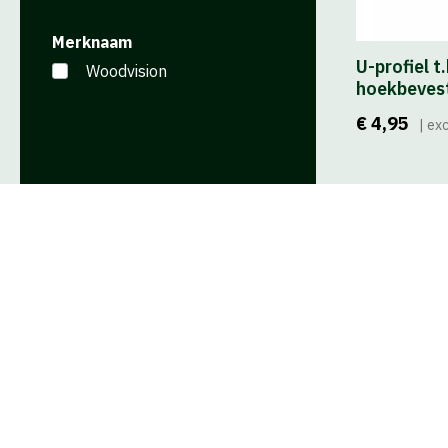
Houtolie | Beits
Contact
Merknaam
U-profiel t
Woodvision
hoekbeves
Speelassortiment
€ 4,95
| exc
Tuinschuttingen |
Poorten
Overkappingen |
Tuinhuizen | Poolhouses
Tuinmeubilair |
Tuindecoratie
Vlonderplanken