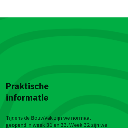
ACTIES
Praktische
informatie
Tijdens de BouwVak zijn we normaal
geopend in week 31 en 33. Week 32 zijn we