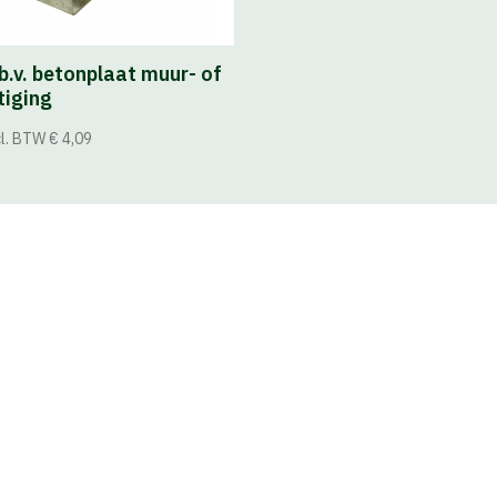
.b.v. betonplaat muur- of
tiging
l. BTW € 4,09