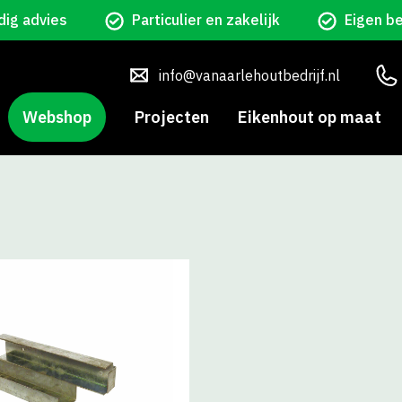
ig advies
Particulier en zakelijk
Eigen b
info@vanaarlehoutbedrijf.nl
Webshop
Projecten
Eikenhout op maat