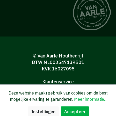
© Van Aarle Houtbedrijf
BTW NL003547139B01
KVK 16027095
Klantenservice
Algemene verkoop-en leveringsvoorwaarden
Deze website maakt gebruik van cookies om de best
Algemene voorwaarden Consumenten
mogelijke ervaring te garanderen.
Meer informatie...
Privacy verklaring
Disclaimer
Instellingen
Accepteer