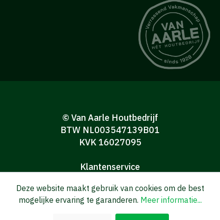
© Van Aarle Houtbedrijf
BTW NL003547139B01
KVK 16027095
Klantenservice
Algemene verkoop-en leveringsvoorwaarden
Deze website maakt gebruik van cookies om de best
Algemene voorwaarden Consumenten
mogelijke ervaring te garanderen.
Meer informatie...
Privacy verklaring
Disclaimer