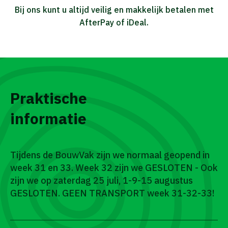
Bij ons kunt u altijd veilig en makkelijk betalen met
AfterPay of iDeal.
Praktische
informatie
Tijdens de BouwVak zijn we normaal geopend in
week 31 en 33. Week 32 zijn we GESLOTEN - Ook
zijn we op zaterdag 25 juli, 1-9-15 augustus
GESLOTEN. GEEN TRANSPORT week 31-32-33!