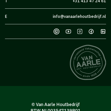
T
+31 413 47 24 61
E
info@vanaarlehoutbedrijf.nl
© Van Aarle Houtbedrijf
BTW NL003547139B01