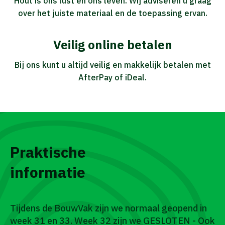
Hout is ons lust en ons leven. Wij adviseren u graag
over het juiste materiaal en de toepassing ervan.
Veilig online betalen
Bij ons kunt u altijd veilig en makkelijk betalen met
AfterPay of iDeal.
Praktische
informatie
Tijdens de BouwVak zijn we normaal geopend in
week 31 en 33. Week 32 zijn we GESLOTEN - Ook