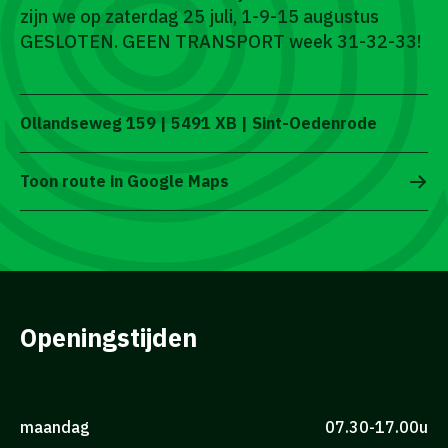
zijn we op zaterdag 25 juli, 1-9-15 augustus
GESLOTEN. GEEN TRANSPORT week 31-32-33!
Ollandseweg 159 | 5491 XB | Sint-Oedenrode
Toon route in Google Maps
Openingstijden
maandag
07.30-17.00u