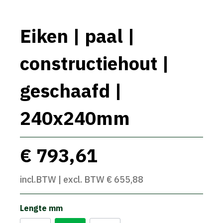
Eiken | paal |
constructiehout |
geschaafd |
240x240mm
€ 793,61
incl.BTW | excl. BTW € 655,88
Lengte mm