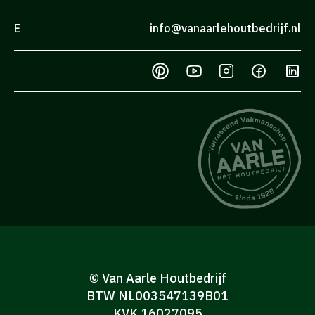
E
info@vanaarlehoutbedrijf.nl
© Van Aarle Houtbedrijf
BTW NL003547139B01
KVK 16027095