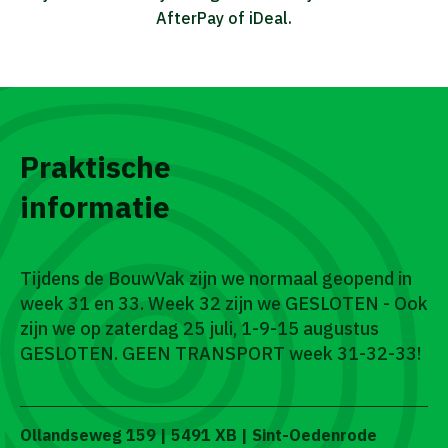
AfterPay of iDeal.
Praktische
informatie
Tijdens de BouwVak zijn we normaal geopend in
week 31 en 33. Week 32 zijn we GESLOTEN - Ook
zijn we op zaterdag 25 juli, 1-9-15 augustus
GESLOTEN. GEEN TRANSPORT week 31-32-33!
Ollandseweg 159 | 5491 XB | Sint-Oedenrode