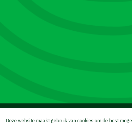
© Van Aarle Houtbedrijf
BTW NL003547139B0
Deze website maakt gebruik van cookies om de best mogel
Klantenservice
Algemene verkoop-en leve