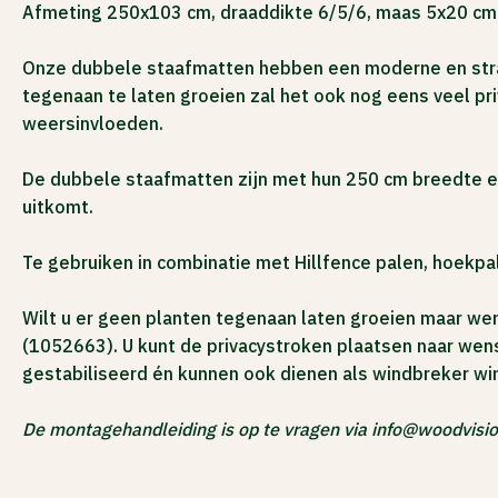
Afmeting 250x103 cm, draaddikte 6/5/6, maas 5x20 cm.
ACTIES
Onze dubbele staafmatten hebben een moderne en strakke
tegenaan te laten groeien zal het ook nog eens veel pr
weersinvloeden.
De dubbele staafmatten zijn met hun 250 cm breedte een
uitkomt.
Te gebruiken in combinatie met Hillfence palen, hoekpa
Wilt u er geen planten tegenaan laten groeien maar wen
(1052663). U kunt de privacystroken plaatsen naar wens
gestabiliseerd én kunnen ook dienen als windbreker wi
De montagehandleiding is op te vragen via info@woodvisio