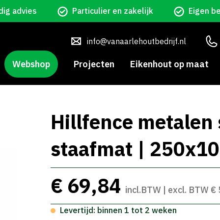
ig advies
Particulier en zakelijk
Eigen b
info@vanaarlehoutbedrijf.nl
Webshop
Projecten
Eikenhout op maat
Hillfence metalen
staafmat | 250x10
€ 69,84
incl.BTW | excl. BTW €
Levertijd: binnen 1 tot 2 weken