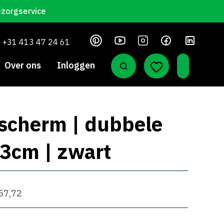
ezorgservice
+31 413 47 24 61
Over ons
Inloggen
 scherm | dubbele
3cm | zwart
 57,72