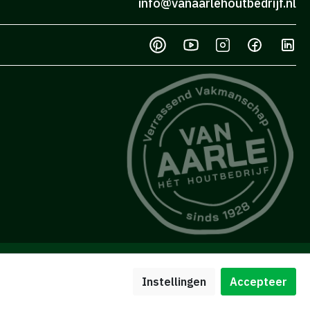
info@vanaarlehoutbedrijf.nl
Instellingen
Accepteer
menten
Privacy verklaring
Disclaimer