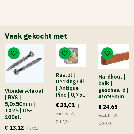
Vaak gekocht met
Restol |
Hardhout |
Decking Oil
balk |
| Antique
geschaafd |
Vlonderschroef
Pine | 0,75L
45x95mm
| RVS |
5,0x50mm |
€ 21,01
|
€ 24,68
|
TX25 | DS-
excl. BTW
excl. BTW
100st.
€ 17,36
€ 20,40
€ 13,12
| excl.