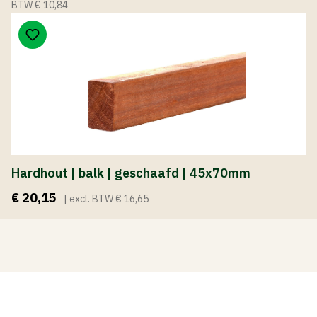
BTW € 10,84
Hardhout | balk | geschaafd | 45x70mm
€ 20,15
| excl. BTW € 16,65