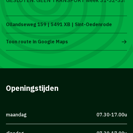
GESLOTEN. GEEN TRANSPORT week 31-32-33!
Ollandseweg 159 | 5491 XB | Sint-Oedenrode
Toon route in Google Maps
Openingstijden
maandag
07.30-17.00u