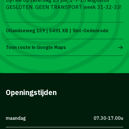
GESLOTEN. GEEN TRANSPORT week 31-32-33!
Ollandseweg 159 | 5491 XB | Sint-Oedenrode
Toon route in Google Maps
Openingstijden
maandag
07.30-17.00u