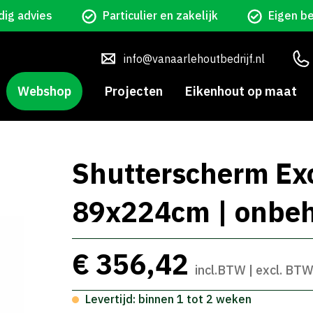
ig advies
Particulier en zakelijk
Eigen b
info@vanaarlehoutbedrijf.nl
Webshop
Projecten
Eikenhout op maat
Shutterscherm Exc
89x224cm | onbe
€ 356,42
incl.BTW | excl. BT
Levertijd: binnen 1 tot 2 weken