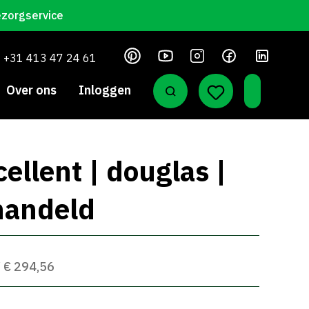
ezorgservice
+31 413 47 24 61
Over ons
Inloggen
ellent | douglas |
handeld
W € 294,56