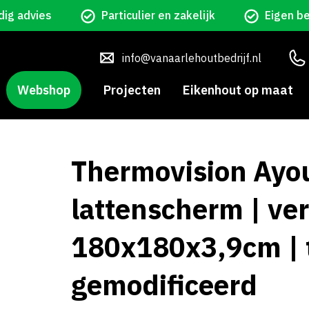
ig advies
Particulier en zakelijk
Eigen b
info@vanaarlehoutbedrijf.nl
Webshop
Projecten
Eikenhout op maat
Thermovision Ayo
lattenscherm | ver
180x180x3,9cm | 
gemodificeerd