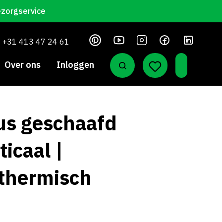
ezorgservice
+31 413 47 24 61
Over ons
Inloggen
us geschaafd
ticaal |
thermisch