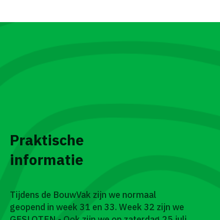
Praktische
informatie
Tijdens de BouwVak zijn we normaal
geopend in week 31 en 33. Week 32 zijn we
GESLOTEN - Ook zijn we op zaterdag 25 juli,