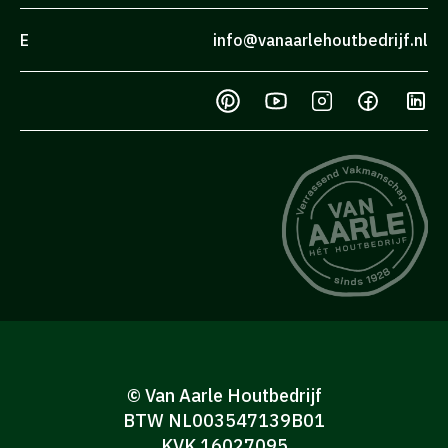
E
info@vanaarlehoutbedrijf.nl
© Van Aarle Houtbedrijf
BTW NL003547139B01
KVK 16027095