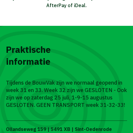
AfterPay of iDeal.
Praktische
informatie
Tijdens de BouwVak zijn we normaal geopend in
week 31 en 33. Week 32 zijn we GESLOTEN - Ook
zijn we op zaterdag 25 juli, 1-9-15 augustus
GESLOTEN. GEEN TRANSPORT week 31-32-33!
Ollandseweg 159 | 5491 XB | Sint-Oedenrode