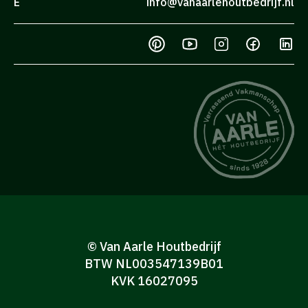
E
info@vanaarlehoutbedrijf.nl
© Van Aarle Houtbedrijf
BTW NL003547139B01
KVK 16027095