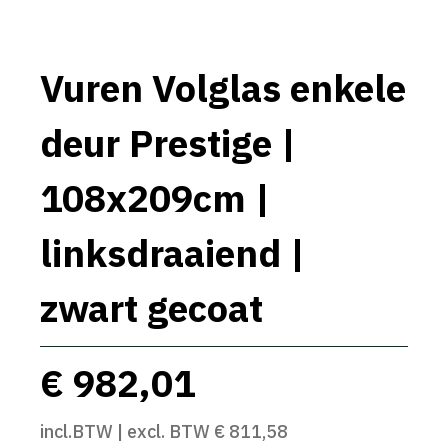
Vuren Volglas enkele
deur Prestige |
108x209cm |
linksdraaiend |
zwart gecoat
€ 982,01
incl.BTW | excl. BTW € 811,58