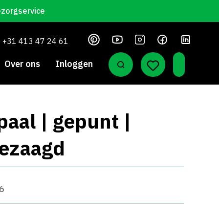
ezorgservice
+31 413 47 24 61
Over ons
Inloggen
paal | gepunt |
bezaagd
66