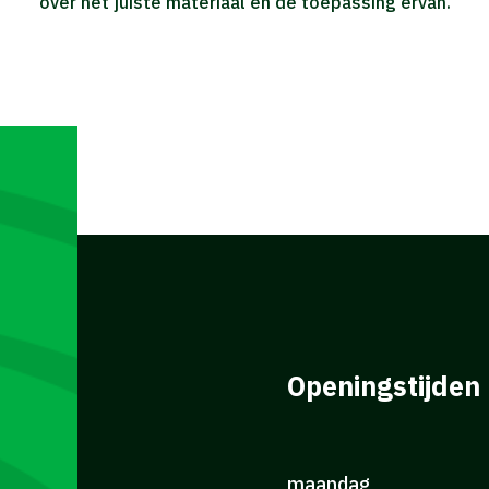
over het juiste materiaal en de toepassing ervan.
Openingstijden
maandag