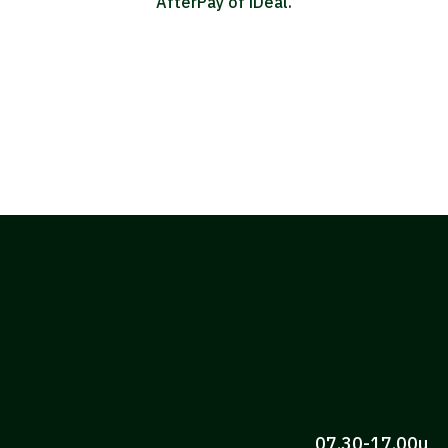
AfterPay of iDeal.
07.30-17.00u