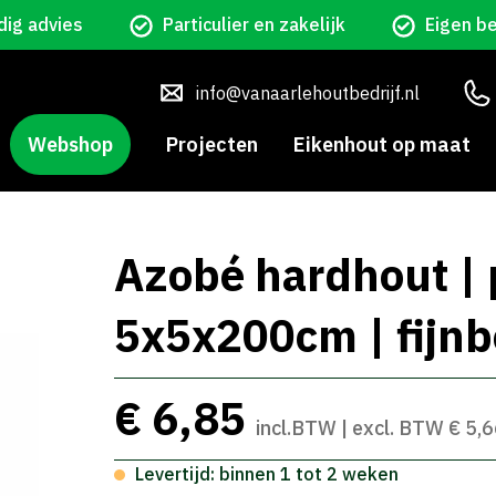
ig advies
Particulier en zakelijk
Eigen b
info@vanaarlehoutbedrijf.nl
Webshop
Projecten
Eikenhout op maat
Azobé hardhout | 
5x5x200cm | fijn
€ 6,85
incl.BTW | excl. BTW € 5,
Levertijd: binnen 1 tot 2 weken