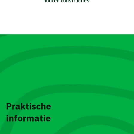
houten constructies.
Praktische
informatie