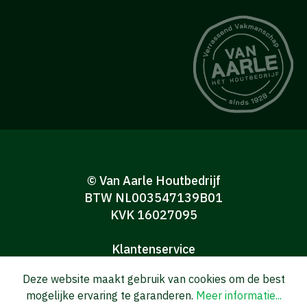
© Van Aarle Houtbedrijf
BTW NL003547139B01
KVK 16027095
Klantenservice
Algemene verkoop-en leveringsvoorwaarden
Deze website maakt gebruik van cookies om de best
Algemene voorwaarden Consumenten
mogelijke ervaring te garanderen.
Meer informatie...
Privacy verklaring