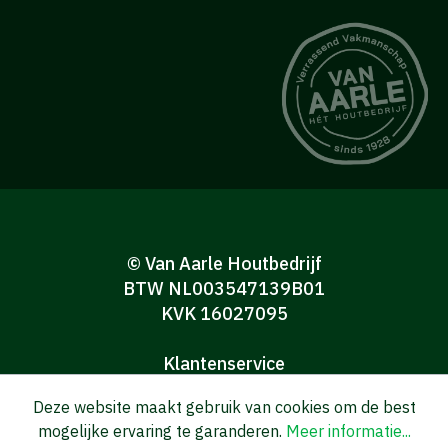
© Van Aarle Houtbedrijf
BTW NL003547139B01
KVK 16027095
Klantenservice
Algemene verkoop-en leveringsvoorwaarden
Deze website maakt gebruik van cookies om de best
Algemene voorwaarden Consumenten
mogelijke ervaring te garanderen.
Meer informatie...
Privacy verklaring