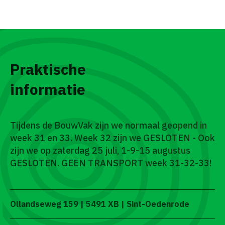
Praktische
informatie
Tijdens de BouwVak zijn we normaal geopend in
week 31 en 33. Week 32 zijn we GESLOTEN - Ook
zijn we op zaterdag 25 juli, 1-9-15 augustus
GESLOTEN. GEEN TRANSPORT week 31-32-33!
Ollandseweg 159 | 5491 XB | Sint-Oedenrode