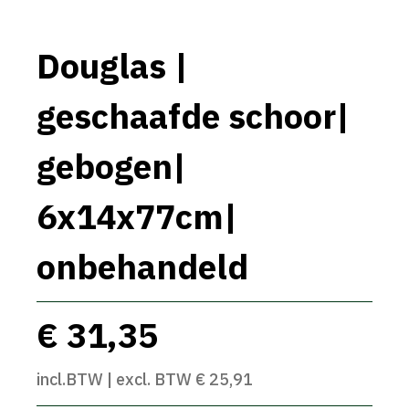
Douglas |
geschaafde schoor|
gebogen|
6x14x77cm|
onbehandeld
€ 31,35
incl.BTW | excl. BTW € 25,91