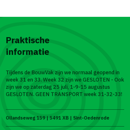
Praktische
informatie
Tijdens de BouwVak zijn we normaal geopend in
week 31 en 33. Week 32 zijn we GESLOTEN - Ook
zijn we op zaterdag 25 juli, 1-9-15 augustus
GESLOTEN. GEEN TRANSPORT week 31-32-33!
Ollandseweg 159 | 5491 XB | Sint-Oedenrode