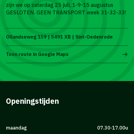
zijn we op zaterdag 25 juli, 1-9-15 augustus
GESLOTEN. GEEN TRANSPORT week 31-32-33!
Ollandseweg 159 | 5491 XB | Sint-Oedenrode
Toon route in Google Maps
Openingstijden
maandag
07.30-17.00u