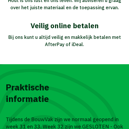
Hout is ons lust en ons leven. Wij adviseren u graag
over het juiste materiaal en de toepassing ervan.
Veilig online betalen
Bij ons kunt u altijd veilig en makkelijk betalen met
AfterPay of iDeal.
Praktische
informatie
Tijdens de BouwVak zijn we normaal geopend in
week 31 en 33. Week 32 zijn we GESLOTEN - Ook