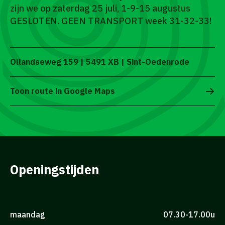
zijn we op zaterdag 25 juli, 1-9-15 augustus
GESLOTEN. GEEN TRANSPORT week 31-32-33!
Ollandseweg 159 | 5491 XB | Sint-Oedenrode
Toon route in Google Maps
Openingstijden
maandag
07.30-17.00u