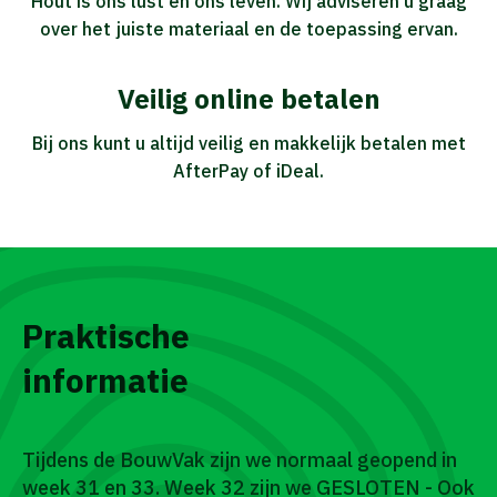
Hout is ons lust en ons leven. Wij adviseren u graag
over het juiste materiaal en de toepassing ervan.
Veilig online betalen
Bij ons kunt u altijd veilig en makkelijk betalen met
AfterPay of iDeal.
Praktische
informatie
Tijdens de BouwVak zijn we normaal geopend in
week 31 en 33. Week 32 zijn we GESLOTEN - Ook