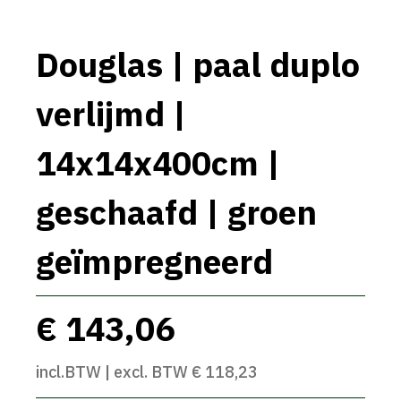
Douglas | paal duplo
verlijmd |
14x14x400cm |
geschaafd | groen
geïmpregneerd
€ 143,06
incl.BTW | excl. BTW € 118,23