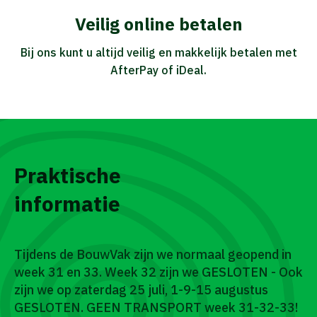
Veilig online betalen
Bij ons kunt u altijd veilig en makkelijk betalen met
AfterPay of iDeal.
Praktische
informatie
Tijdens de BouwVak zijn we normaal geopend in
week 31 en 33. Week 32 zijn we GESLOTEN - Ook
zijn we op zaterdag 25 juli, 1-9-15 augustus
GESLOTEN. GEEN TRANSPORT week 31-32-33!