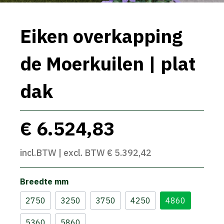
Eiken overkapping
de Moerkuilen | plat
dak
€ 6.524,83
incl.BTW | excl. BTW € 5.392,42
Breedte mm
2750
3250
3750
4250
4860
5360
5860