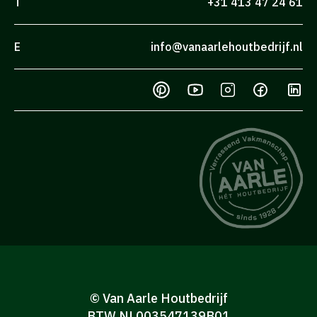
T
+31 413 47 24 61
E
info@vanaarlehoutbedrijf.nl
© Van Aarle Houtbedrijf
BTW NL003547139B01