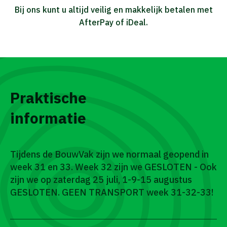
Bij ons kunt u altijd veilig en makkelijk betalen met
AfterPay of iDeal.
Praktische
informatie
Tijdens de BouwVak zijn we normaal geopend in
week 31 en 33. Week 32 zijn we GESLOTEN - Ook
zijn we op zaterdag 25 juli, 1-9-15 augustus
GESLOTEN. GEEN TRANSPORT week 31-32-33!