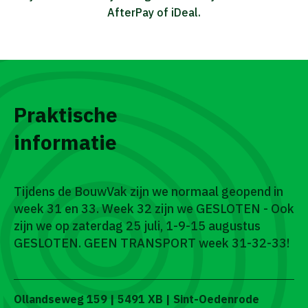
AfterPay of iDeal.
Praktische
informatie
Tijdens de BouwVak zijn we normaal geopend in
week 31 en 33. Week 32 zijn we GESLOTEN - Ook
zijn we op zaterdag 25 juli, 1-9-15 augustus
GESLOTEN. GEEN TRANSPORT week 31-32-33!
Ollandseweg 159 | 5491 XB | Sint-Oedenrode