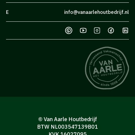
E
info@vanaarlehoutbedrijf.nl
© Van Aarle Houtbedrijf
BTW NL003547139B01
KVK 16027095