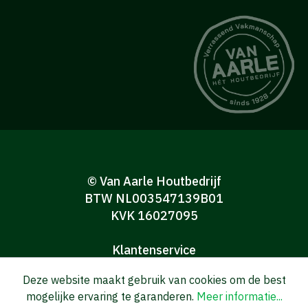
© Van Aarle Houtbedrijf
BTW NL003547139B01
KVK 16027095
Klantenservice
Algemene verkoop-en leveringsvoorwaarden
Deze website maakt gebruik van cookies om de best
Algemene voorwaarden Consumenten
mogelijke ervaring te garanderen.
Meer informatie...
Privacy verklaring