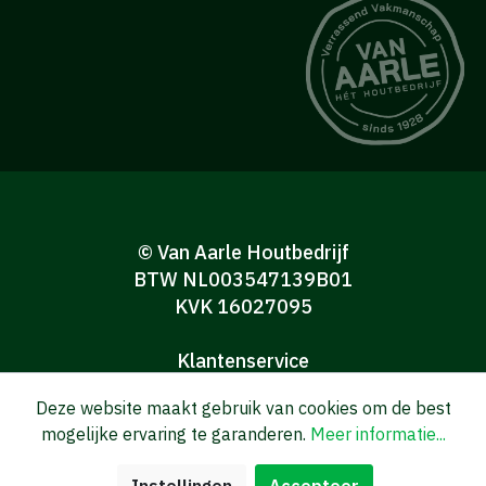
© Van Aarle Houtbedrijf
BTW NL003547139B01
KVK 16027095
Klantenservice
Algemene verkoop-en leveringsvoorwaarden
Deze website maakt gebruik van cookies om de best
Algemene voorwaarden Consumenten
mogelijke ervaring te garanderen.
Meer informatie...
Privacy verklaring
Disclaimer