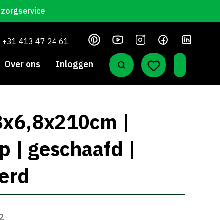
ezorgservice
+31 413 47 24 61
Over ons
Inloggen
,8x6,8x210cm |
 | geschaafd |
erd
62