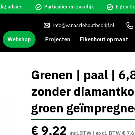
ig advies
Particulier en zakelijk
Eigen b
info@vanaarlehoutbedrijf.nl
Webshop
Projecten
Eikenhout op maat
Grenen | paal | 6
zonder diamantkop
groen geïmpregne
€ 9,22
incl.BTW | excl. BTW € 7,