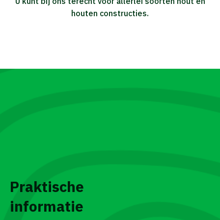
U kunt bij ons terecht voor allerlei soorten hout en
houten constructies.
Praktische
informatie