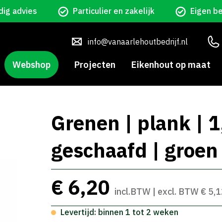
ig advies
Particulier en zakelijk
Eigen b
info@vanaarlehoutbedrijf.nl
Webshop
Projecten
Eikenhout op maat
Grenen | plank | 
geschaafd | groe
€ 6,20
incl.BTW | excl. BTW € 5,
Levertijd: binnen 1 tot 2 weken