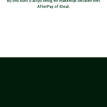
Bij ons kunt u altijd veilig en makkelijk betalen met
AfterPay of iDeal.