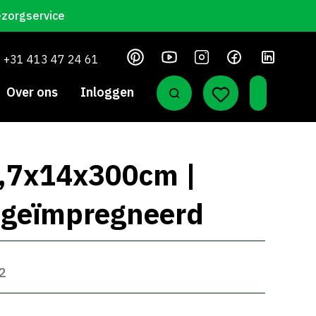
ezorgservice
+31 413 47 24 61
Over ons
Inloggen
1,7x14x300cm |
n geïmpregneerd
12