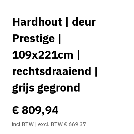
Hardhout | deur
Prestige |
109x221cm |
rechtsdraaiend |
grijs gegrond
€ 809,94
incl.BTW | excl. BTW € 669,37