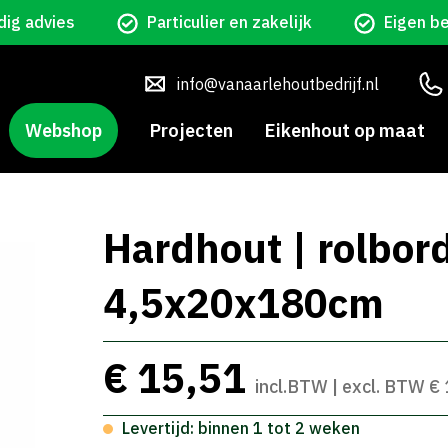
ig advies
Particulier en zakelijk
Eigen b
info@vanaarlehoutbedrijf.nl
Webshop
Projecten
Eikenhout op maat
Hardhout | rolbord
4,5x20x180cm
€ 15,51
incl.BTW | excl. BTW €
Levertijd: binnen 1 tot 2 weken