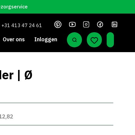
ezorgservice
+31 413 47 24 61
Over ons
Inloggen
er | Ø
 12,82