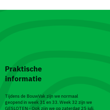
Praktische
informatie
Tijdens de BouwVak zijn we normaal
geopend in week 31 en 33. Week 32 zijn we
GESLOTEN - Ook zijn we op zaterdag 25 juli,