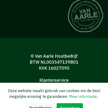
© Van Aarle Houtbedrijf
BTW NL003547139B01
KVK 16027095
Klantenservice
Algemene verkoop-en leveringsvoorwaarden
Deze website maakt gebruik van cookies om de best
Algemene voorwaarden Consumenten
mogelijke ervaring te garanderen.
Meer informatie...
Privacy verklaring
Disclaimer