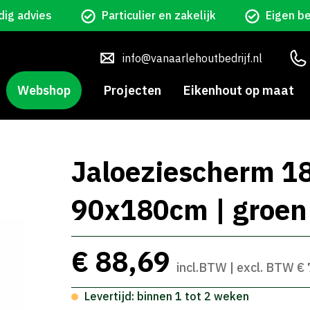
ig advies
Particulier en zakelijk
Eigen b
info@vanaarlehoutbedrijf.nl
Webshop
Projecten
Eikenhout op maat
Jaloeziescherm 1
90x180cm | groen
€ 88,69
incl.BTW | excl. BTW €
Levertijd: binnen 1 tot 2 weken