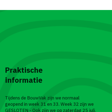
Praktische
informatie
Tijdens de BouwVak zijn we normaal
geopend in week 31 en 33. Week 32 zijn we
GESLOTEN - Ook zijn we op zaterdag 25 juli,