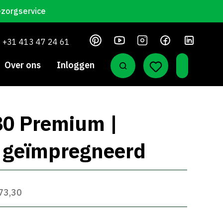
ezorgservice
+31 413 47 24 61
Over ons
Inloggen
80 Premium |
 geïmpregneerd
 73,30