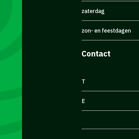
zaterdag
zon- en feestdagen
Contact
T
E