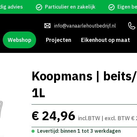
ig advies
Particulier en zakelijk
Eigen b
info@vanaarlehoutbedrijf.nl
Webshop
Projecten
Eikenhout op maat
Koopmans | beits/
1L
€ 24,96
incl.BTW | excl. BTW €
Levertijd: binnen 1 tot 3 werkdagen