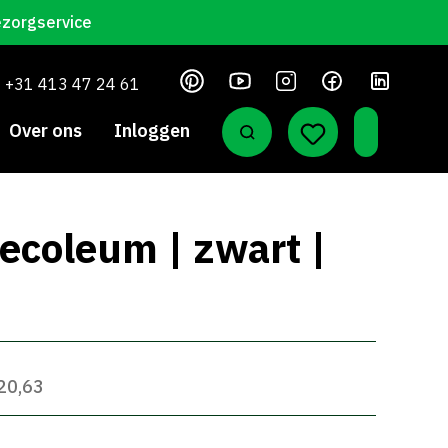
ezorgservice
+31 413 47 24 61
Over ons
Inloggen
ecoleum | zwart |
 20,63