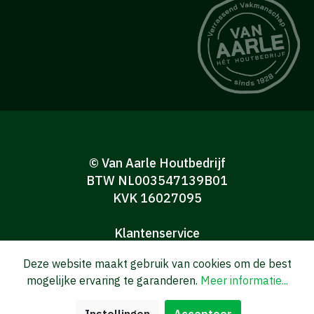
© Van Aarle Houtbedrijf
BTW NL003547139B01
KVK 16027095
Klantenservice
Algemene verkoop-en leveringsvoorwaarden
Deze website maakt gebruik van cookies om de best
Algemene voorwaarden Consumenten
mogelijke ervaring te garanderen.
Meer informatie...
Privacy verklaring
Disclaimer