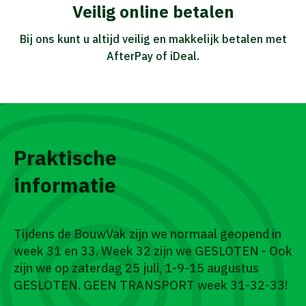
Veilig online betalen
Bij ons kunt u altijd veilig en makkelijk betalen met
AfterPay of iDeal.
Praktische
informatie
Tijdens de BouwVak zijn we normaal geopend in
week 31 en 33. Week 32 zijn we GESLOTEN - Ook
zijn we op zaterdag 25 juli, 1-9-15 augustus
GESLOTEN. GEEN TRANSPORT week 31-32-33!