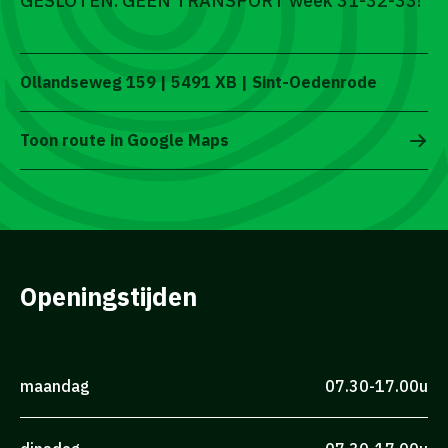
GESLOTEN. GEEN TRANSPORT week 31-32-33!
Ollandseweg 159 | 5491 XB | Sint-Oedenrode
Toon route in Google Maps
Openingstijden
maandag
07.30-17.00u