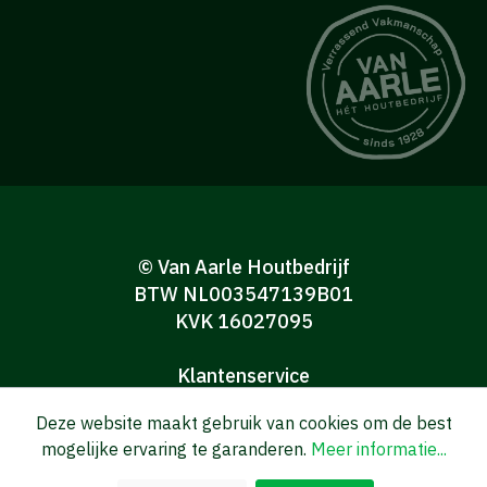
© Van Aarle Houtbedrijf
BTW NL003547139B01
KVK 16027095
Klantenservice
Algemene verkoop-en leveringsvoorwaarden
Deze website maakt gebruik van cookies om de best
Algemene voorwaarden Consumenten
mogelijke ervaring te garanderen.
Meer informatie...
Privacy verklaring