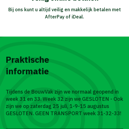
Bij ons kunt u altijd veilig en makkelijk betalen met
AfterPay of iDeal.
Praktische
informatie
Tijdens de BouwVak zijn we normaal geopend in
week 31 en 33. Week 32 zijn we GESLOTEN - Ook
zijn we op zaterdag 25 juli, 1-9-15 augustus
GESLOTEN. GEEN TRANSPORT week 31-32-33!