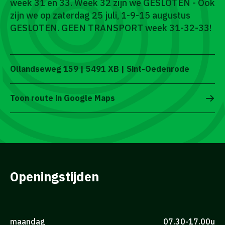
week 31 en 33. Week 32 zijn we GESLOTEN - Ook
zijn we op zaterdag 25 juli, 1-9-15 augustus
GESLOTEN. GEEN TRANSPORT week 31-32-33!
Ollandseweg 159 | 5491 XB | Sint-Oedenrode
Toon route in Google Maps
Openingstijden
maandag
07.30-17.00u