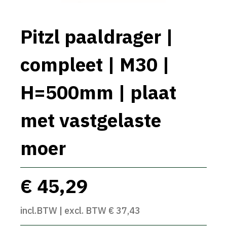
Pitzl paaldrager |
compleet | M30 |
H=500mm | plaat
met vastgelaste
moer
€ 45,29
incl.BTW | excl. BTW € 37,43